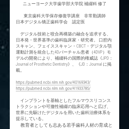
ニューヨーク大学歯学部大学院 補綴科 修了
東京歯科大学保存修復学講座　非常勤講師
日本デジタル矯正歯科学会　認定医
　デジタル技術と咬合再構築の融合を追求する、
日本発・世界基準の歯科臨床家・研究者。 口腔内
スキャン、フェイススキャン・CBCT・デジタル顎
運動計測を統合した4Dバーチャル患者（4DVP）モ
デルの開発により、補綴科の国際的権威誌《JPD：
Journal of Prosthetic Dentistry》、
《JD：Journal に掲
載。
https://pubmed.ncbi.nlm.nih.gov/40169343/
https://pubmed.ncbi.nlm.nih.gov/41933785/
　インプラントを基軸としたフルマウスリコンス
トラクションや可撤性補綴の臨床応用へと広げ、
世界に先駆けたデジタルを用いた歯科治療体系を
提示している。
　教育者としても志ある若手歯科人材の育成と