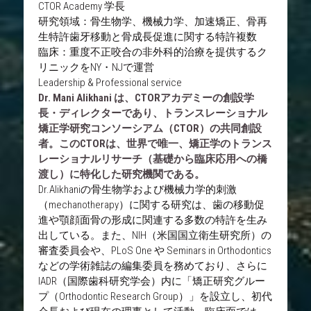
CTOR Academy 学長
研究領域：骨生物学、機械力学、加速矯正、骨再
生特許歯牙移動と骨成長促進に関する特許複数
臨床：重度不正咬合の非外科的治療を提供するク
リニックをNY・NJで運営
Leadership & Professional service
Dr. Mani Alikhani は、CTORアカデミーの創設学
長・ディレクターであり、トランスレーショナル
矯正学研究コンソーシアム（CTOR）の共同創設
者。このCTORは、世界で唯一、矯正学のトランス
レーショナルリサーチ（基礎から臨床応用への橋
渡し）に特化した研究機関である。
Dr.Alikhaniの骨生物学および機械力学的刺激
（mechanotherapy）に関する研究は、歯の移動促
進や顎顔面骨の形成に関連する多数の特許を生み
出している。また、NIH（米国国立衛生研究所）の
審査委員会や、PLoS One や Seminars in Orthodontics 
などの学術雑誌の編集委員を務めており、さらに
IADR（国際歯科研究学会）内に「矯正研究グルー
プ（Orthodontic Research Group）」を設立し、初代