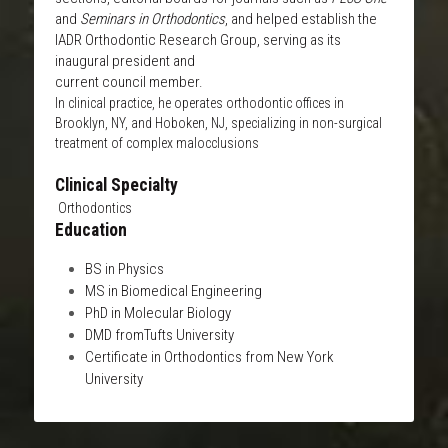
and 
Seminars in Orthodontics
, and helped establish the 
IADR Orthodontic Research Group, serving as its 
inaugural president and
current council member.
In clinical practice, he operates orthodontic offices in 
Brooklyn, NY, and Hoboken, NJ, specializing in non-surgical 
treatment of complex malocclusions
Clinical Specialty
 Orthodontics
Education
BS in Physics
MS in Biomedical Engineering
PhD in Molecular Biology
DMD fromTufts University
Certificate in Orthodontics from New York 
University 