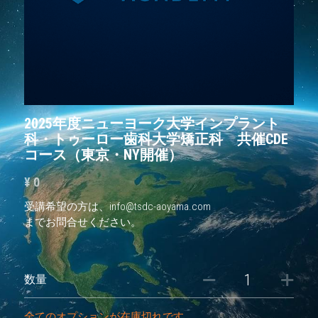
2025年度ニューヨーク大学インプラント
科・トゥーロー歯科大学矯正科 共催CDE
コース（東京・NY開催）
¥ 0
受講希望の方は、info@tsdc-aoyama.com
までお問合せください。
数量
全てのオプションが在庫切れです。