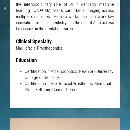
the interdisciplinary role of AI in dentistry, machine 
learning,  CAD-CAM, oral & carniofacial imaging across 
multiple disciplines . He also works on digital workflow 
innovations in clinicl dentistry and the use of AI to adress 
key issues in the dental research. 
Clinical Specialty
Maxillofacial Prosthodontics
Education
Certification in Prosthodontics, New York University 
College of Dentistry 
Certification in Maxillofacial Prosthetics, Memorial 
Sloan Kettering Cancer Center  