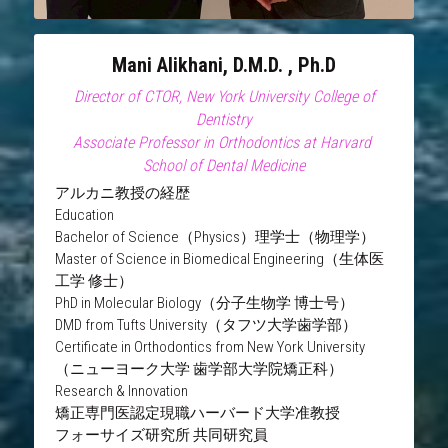
Mani Alikhani, D.M.D. , Ph.D
 Director of CTOR, New York University College of 
Dentistry
Associate Professor in Orthodontics at Harvard 
School of Dental Medicine
アルカニ教授の経歴
Education
Bachelor of Science（Physics）理学士（物理学）
Master of Science in Biomedical Engineering（生体医
工学 修士）
PhD in Molecular Biology（分子生物学 博士号）
DMD from Tufts University（タフツ大学歯学部）
Certificate in Orthodontics from New York University
（ニューヨーク大学 歯学部大学院矯正科）
Research & Innovation
矯正専門医認定現職ハーバード大学准教授
フォーサイズ研究所 共同研究員