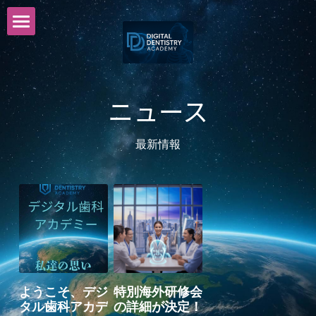
×
ストアカテゴリー
ニュース
すべてのカテゴリー
はじめに
ニュース
ニューヨークCDEプログラム
最新情報
講師紹介
申し込み
Youtube
お問い合わせ
元受講生からのメッセージ
ようこそ、デジ
特別海外研修会
タル歯科アカデ
の詳細が決定！
リンク