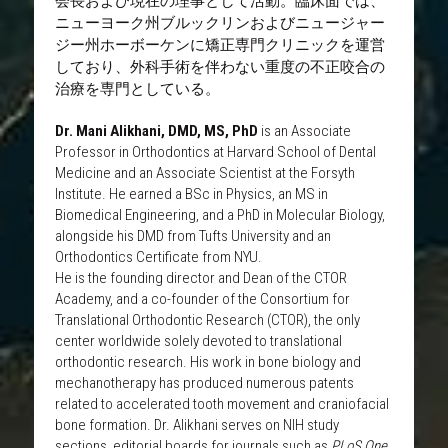
会長および現在の理事として活動。臨床面では、
ニューヨーク州ブルックリンおよびニュージャー
ジー州ホーボーケンに矯正専門クリニックを運営
しており、外科手術を伴わない重度の不正咬合の
治療を専門としている。
Dr. Mani Alikhani, DMD, MS, PhD
 is an Associate 
Professor in Orthodontics at Harvard School of Dental 
Medicine and an Associate Scientist at the Forsyth 
Institute. He earned a BSc in Physics, an MS in 
Biomedical Engineering, and a PhD in Molecular Biology, 
alongside his DMD from Tufts University and an 
Orthodontics Certificate from NYU.
He is the founding director and Dean of the CTOR 
Academy, and a co-founder of the Consortium for 
Translational Orthodontic Research (CTOR), the only 
center worldwide solely devoted to translational 
orthodontic research. His work in bone biology and 
mechanotherapy has produced numerous patents 
related to accelerated tooth movement and craniofacial 
bone formation. Dr. Alikhani serves on NIH study 
sections, editorial boards for journals such as 
PLoS One