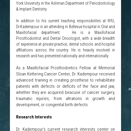
York University in the Ashman Department of Periodontology 
& Implant Dentistry.
In addition to his current teaching responsibilites at NYU, 
Dr.Kadempour is an attending in Bellevue hospital in Oral and 
Maxillofacial department.　He is a Maxillofacial 
Prosthodontist and Dental Oncologist, with a wide breadth 
of experience at private practice, dental schools and hospital 
affiliations across the country. He is heavily involved in 
research and has presented nationally and internationally.  
As a Maxillofacial Prosthodontics Fellow at Memorial 
Sloan Kettering Cancer Center, Dr. Kadempour received 
advanced training in creating prosthese to rehabilitate 
patients with defects or deficits of the face and jaw, 
whether they are acquired beacuse of cancer surgery, 
traumatic injuries, from altrations in growth and 
development, or congenital birth defects. 
Research Interests
Dr. Kadempour's current research interests center on 